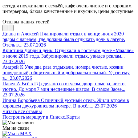
сегодня поужинали с семьёй, кафе очень чистое и с хорошим
интерьером, блюда качественные и вкусные, цены доступные.
Отзывы наших гостей
Диана и Алексей
Планировали отдых в конце июня 2020
рядом с лагерем, где должна была отдыхать дочь в лагере.
Отель в...
23.07.2026
Кристина
Добрый день! Отдыхали в гостевом доме «Маалле»
в июле 2019 года. Забронировали отдых, увидев реклам...
23.07.2026
Андрей К
Уже два раза отдыхали, номера чистые, хозяин
порядочный, общительный и доброжелательный. Удачи ему
в...
23.07.2026
Павел А
Всё в ГД сделано со вкусом, двор, номера, чисто,
уютно. До моря 7 мин неспешные шагом. В самом Заозе...
23.07.2026
Ирина Воробьева
Отличный уютный отель. Жили втроём в
хорошем двухуровневом номере. В посёл...
23.07.2026
Читать все отзывы
Построить маршрут в Яндекс.Карты
Мы на связи