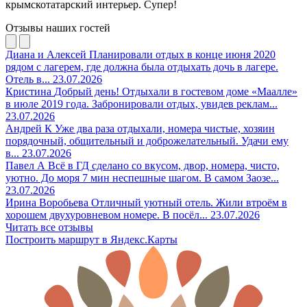
крымскотатарский интерьер. Супер!
Отзывы наших гостей
Диана и Алексей
Планировали отдых в конце июня 2020
рядом с лагерем, где должна была отдыхать дочь в лагере.
Отель в...
23.07.2026
Кристина
Добрый день! Отдыхали в гостевом доме «Маалле»
в июле 2019 года. Забронировали отдых, увидев реклам...
23.07.2026
Андрей К
Уже два раза отдыхали, номера чистые, хозяин
порядочный, общительный и доброжелательный. Удачи ему
в...
23.07.2026
Павел А
Всё в ГД сделано со вкусом, двор, номера, чисто,
уютно. До моря 7 мин неспешные шагом. В самом Заозе...
23.07.2026
Ирина Воробьева
Отличный уютный отель. Жили втроём в
хорошем двухуровневом номере. В посёл...
23.07.2026
Читать все отзывы
Построить маршрут в Яндекс.Карты